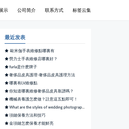
展示
公司简介
联系方式
标签云集
最近发表
​ 歐米伽手表維修點哪裏有
​勞力士手表維修店哪裏好？
​furla是什麽牌子
​奢侈品皮具護理-奢侈品皮具護理方法
哪裏有LV維修點
你知道哪裏維修奢侈品皮具靠譜嗎？
機械表養護怎麽做？註意這五點即可！
What are the styles of wedding photography in Milan?
項鏈保養方法和技巧
​金項鏈怎麽保養才能鮮亮