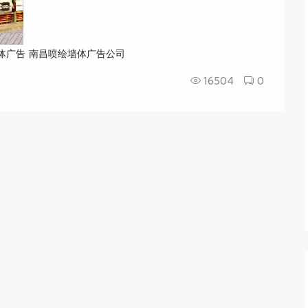
体广告
南昌喷绘墙体广告公司
16504
0