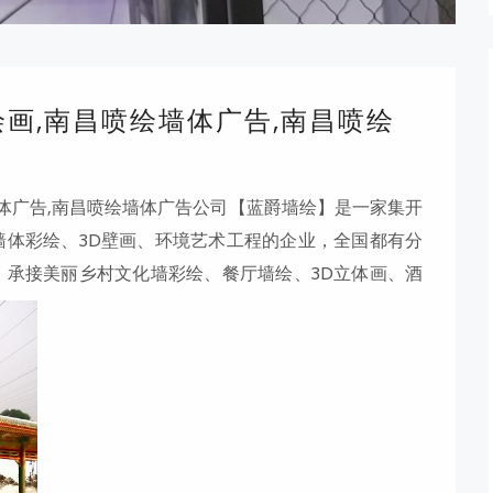
绘画,南昌喷绘墙体广告,南昌喷绘
墙体广告,南昌喷绘墙体广告公司【蓝爵墙绘】是一家集开
墙体彩绘、3D壁画、环境艺术工程的企业，全国都有分
，承接美丽乡村文化墙彩绘、餐厅墙绘、3D立体画、酒
、风景画、山水画、人物画定制。多年来凭着各界朋友
绘如何快速打稿起形，创意墙绘是怎么做的？快速打稿
能力差的画师优柔寡断，能力强的画师可信手拈来。