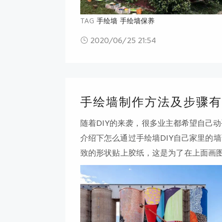
TAG
手绘墙
手绘墙保养
2020/06/25 21:54
手绘墙制作方法及步骤有
随着DIY的来袭，很多业主都希望自己
介绍下怎么通过手绘墙DIY自己家里的
致的形状贴上胶纸，这是为了在上面画
出要用的线条。然后沿着这些线条将图
料污染。4：为了使颜料漆出来的效果
涂或刷涂颜色。注：在墙体上绘制图案