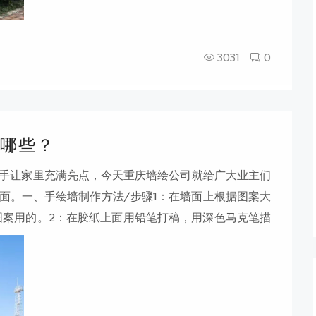
3031
0
哪些？
动手让家里充满亮点，今天重庆墙绘公司就给广大业主们
墙面。一、手绘墙制作方法/步骤1：在墙面上根据图案大
图案用的。2：在胶纸上面用铅笔打稿，用深色马克笔描
形刻出。3：在墙面铺满报纸，以使图案外的墙体不被颜
更好，在图案上先上一层白色的底漆。5：在图案部位喷
所使用的颜料可选用丙稀或者墙漆。当然，手