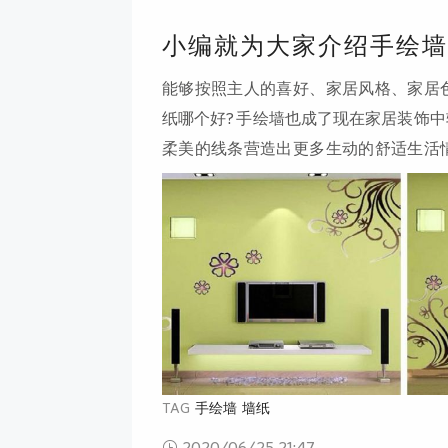
小编就为大家介绍手绘墙
能够按照主人的喜好、家居风格、家居
纸哪个好? 手绘墙也成了现在家居装饰
柔美的线条营造出更多生动的舒适生活
象派、或是复古风都你玩弄于鼓掌间。
料是用一种合成胶剂与颜色微粒混合而
有很多优于其他颜料的特征：干燥后为
TAG
手绘墙
墙纸
2020/06/25 21:47