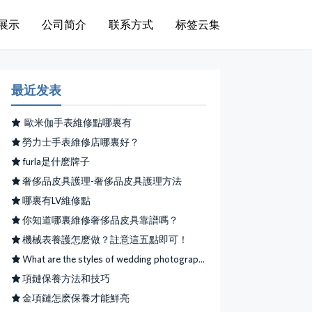
展示
公司简介
联系方式
标签云集
最近发表
​ 歐米伽手表維修點哪裏有
​勞力士手表維修店哪裏好？
​furla是什麽牌子
​奢侈品皮具護理-奢侈品皮具護理方法
哪裏有LV維修點
你知道哪裏維修奢侈品皮具靠譜嗎？
機械表養護怎麽做？註意這五點即可！
What are the styles of wedding photography in Milan?
項鏈保養方法和技巧
​金項鏈怎麽保養才能鮮亮